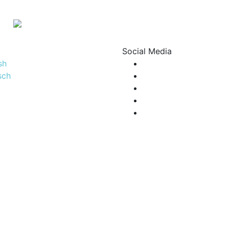
Social Media
sh
sch